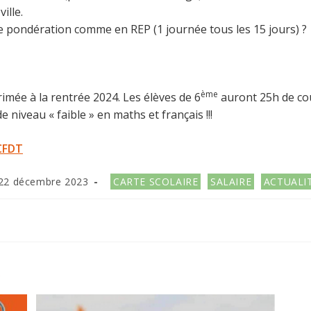
ille.
de pondération comme en REP (1 journée tous les 15 jours) ?
ème
imée à la rentrée 2024. Les élèves de 6
auront 25h de cou
 niveau « faible » en maths et français !!!
-CFDT
ication
Post
22 décembre 2023
CARTE SCOLAIRE
SALAIRE
ACTUALI
iée :
category:
R