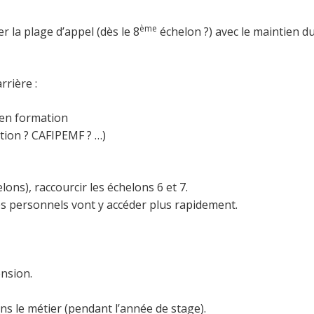
ème
r la plage d’appel (dès le 8
échelon ?) avec le maintien
rrière :
 en formation
ction ? CAFIPEMF ? …)
lons), raccourcir les échelons 6 et 7.
es personnels vont y accéder plus rapidement.
ension.
ns le métier (pendant l’année de stage).