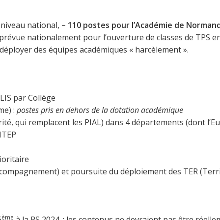
 niveau national,
– 110 postes
pour l’Académie de Normand
révue nationalement pour l’ouverture de classes de TPS en 
éployer des équipes académiques « harcèlement ».
ULIS par Collège
e) :
postes pris en dehors de la dotation académique
ité, qui remplacent les PIAL) dans 4 départements (dont l’Eu
 ITEP
oritaire
ccompagnement) et poursuite du déploiement des TER (Terri
ème
6
à la RS 2024. : les contenus ne devraient pas être réell