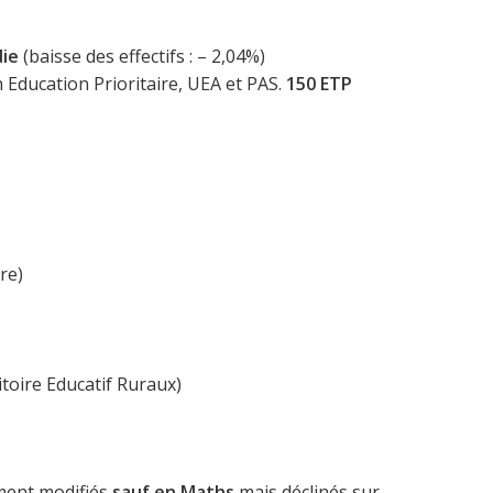
ie
(baisse des effectifs : – 2,04%)
Education Prioritaire, UEA et PAS.
150 ETP
re)
toire Educatif Ruraux)
ement modifiés
sauf en Maths
mais déclinés sur