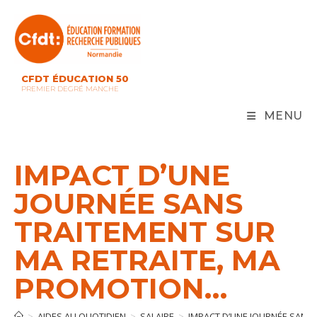
Skip
to
content
CFDT ÉDUCATION 50
PREMIER DEGRÉ MANCHE
MENU
IMPACT D’UNE
JOURNÉE SANS
TRAITEMENT SUR
MA RETRAITE, MA
PROMOTION…
>
AIDES AU QUOTIDIEN
>
SALAIRE
>
IMPACT D’UNE JOURNÉE SANS