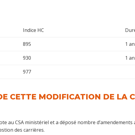
:
Indice HC
Dur
895
1 an
930
1 an
977
DE CETTE MODIFICATION DE LA 
te au CSA ministériel et a déposé nombre d’amendements au
gestion des carrières.