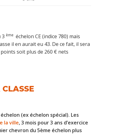
ème
u 3
échelon CE (indice 780) mais
se il en aurait eu 43. De ce fait, il sera
oints soit plus de 260 € nets
 CLASSE
helon (ex échelon spécial). Les
 la ville
, 3 mois pour 3 ans d’exercice
mier chevron du 5ème échelon plus