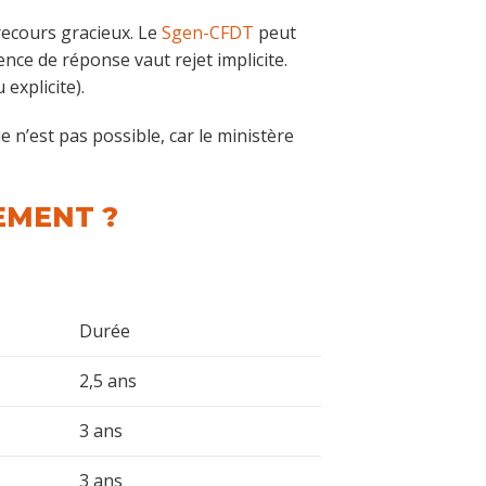
recours gracieux. Le
Sgen-CFDT
peut
ce de réponse vaut rejet implicite.
 explicite).
 n’est pas possible, car le ministère
EMENT ?
Durée
2,5 ans
3 ans
3 ans