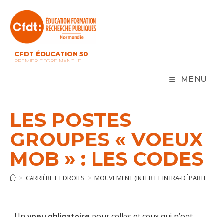
CFDT ÉDUCATION 50
PREMIER DEGRÉ MANCHE
MENU
LES POSTES
GROUPES « VOEUX
MOB » : LES CODES
>
CARRIÈRE ET DROITS
>
MOUVEMENT (INTER ET INTRA-DÉPARTEME
Un
voeu obligatoire
pour celles et ceux qui n’ont