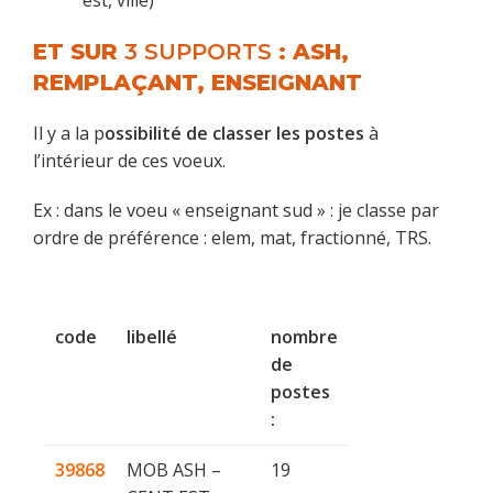
est, ville)
ET SUR
3 SUPPORTS
: ASH,
REMPLAÇANT, ENSEIGNANT
Il y a la p
ossibilité de classer les postes
à
l’intérieur de ces voeux.
Ex : dans le voeu « enseignant sud » : je classe par
ordre de préférence : elem, mat, fractionné, TRS.
code
libellé
nombre
de
postes
:
39868
MOB ASH –
19