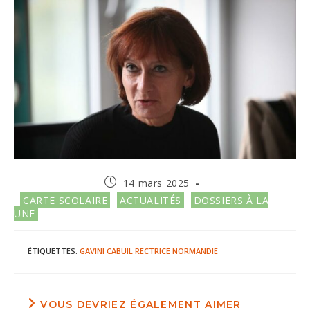
Publication
14 mars 2025
publiée :
Post
CARTE SCOLAIRE
ACTUALITÉS
DOSSIERS À LA
category:
UNE
ÉTIQUETTES
:
GAVINI
CABUIL
RECTRICE
NORMANDIE
VOUS DEVRIEZ ÉGALEMENT AIMER