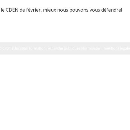
 le CDEN de février, mieux nous pouvons vous défendre!
© CFDT Éducation formation recherche publiques Normandie | mentions légale