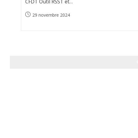
CFDT Outil RSST et…
Publication
29 novembre 2024
publiée :