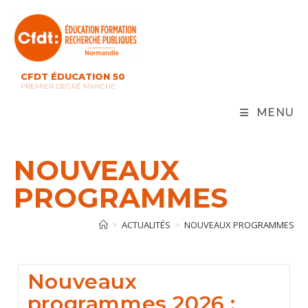
Skip
to
content
CFDT ÉDUCATION 50
PREMIER DEGRÉ MANCHE
MENU
NOUVEAUX
PROGRAMMES
>
ACTUALITÉS
>
NOUVEAUX PROGRAMMES
Nouveaux
programmes 2026 :