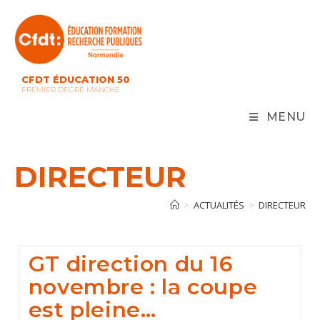
Skip
to
content
CFDT ÉDUCATION 50
PREMIER DEGRÉ MANCHE
MENU
DIRECTEUR
>
ACTUALITÉS
>
DIRECTEUR
GT direction du 16
novembre : la coupe
est pleine…