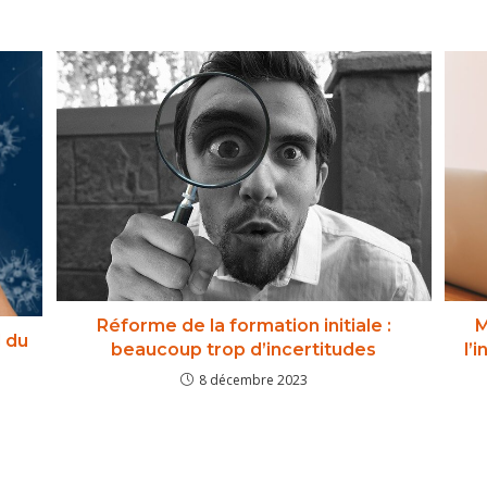
R
Réforme de la formation initiale :
M
l du
beaucoup trop d’incertitudes
l’
8 décembre 2023