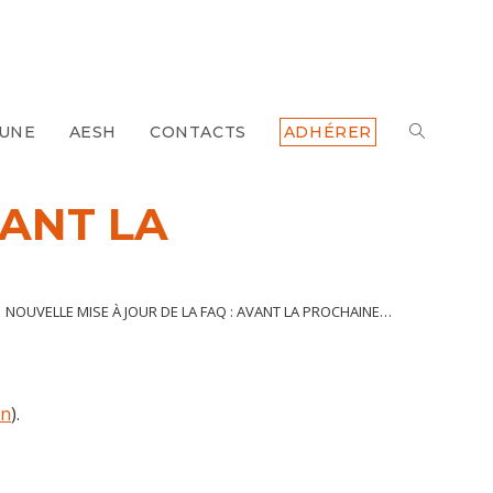
 UNE
AESH
CONTACTS
ADHÉRER
TOGGLE
WEBSITE
VANT LA
SEARCH
NOUVELLE MISE À JOUR DE LA FAQ : AVANT LA PROCHAINE…
en
).