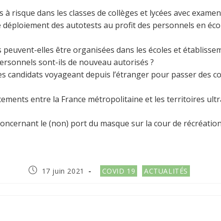
s à risque dans les classes de collèges et lycées avec examen
le déploiement des autotests au profit des personnels en éco
 peuvent-elles être organisées dans les écoles et établissem
personnels sont-ils de nouveau autorisés ?
 les candidats voyageant depuis l’étranger pour passer des 
cements entre la France métropolitaine et les territoires ult
concernant le (non) port du masque sur la cour de récréatio
Publication
Post
17 juin 2021
COVID 19
ACTUALITÉS
publiée :
category:
R