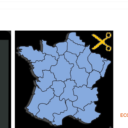
R
ECO