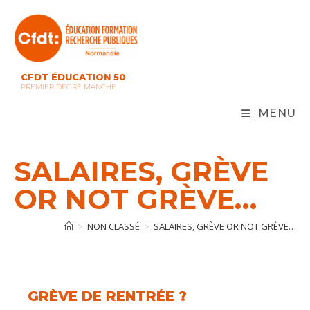
Skip
to
content
CFDT ÉDUCATION 50
PREMIER DEGRÉ MANCHE
MENU
SALAIRES, GRÈVE
OR NOT GRÈVE…
>
NON CLASSÉ
>
SALAIRES, GRÈVE OR NOT GRÈVE…
GRÈVE DE RENTRÉE ?