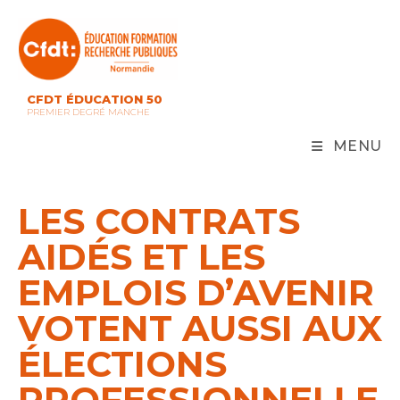
Skip
to
content
CFDT ÉDUCATION 50
PREMIER DEGRÉ MANCHE
MENU
LES CONTRATS
AIDÉS ET LES
EMPLOIS D’AVENIR
VOTENT AUSSI AUX
ÉLECTIONS
PROFESSIONNELLE