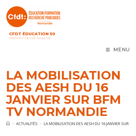
Skip
to
content
CFDT ÉDUCATION 50
PREMIER DEGRÉ MANCHE
MENU
LA MOBILISATION
DES AESH DU 16
JANVIER SUR BFM
TV NORMANDIE
>
ACTUALITÉS
>
LA MOBILISATION DES AESH DU 16 JANVIER SUR B