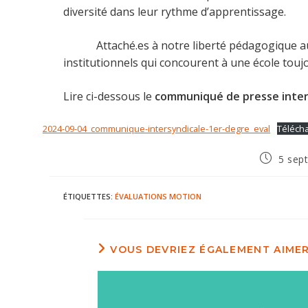
diversité dans leur rythme d’apprentissage.
Attaché.es à notre liberté pédagogique au ser
institutionnels qui concourent à une école toujo
Lire ci-dessous le
communiqué de presse inters
2024-09-04_communique-intersyndicale-1er-degre_eval
Téléch
Publicatio
5 sep
publiée :
ÉTIQUETTES
:
ÉVALUATIONS
MOTION
VOUS DEVRIEZ ÉGALEMENT AIME