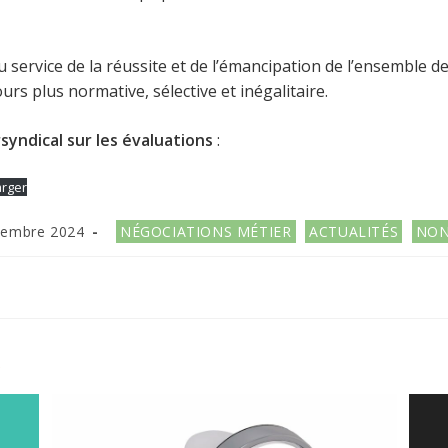
vice de la réussite et de l’émancipation de l’ensemble de
urs plus normative, sélective et inégalitaire.
yndical sur les évaluations
:
arger
n
Post
tembre 2024
NÉGOCIATIONS MÉTIER
ACTUALITÉS
NON
category:
R