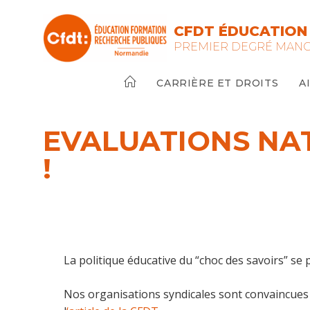
Skip
to
CFDT ÉDUCATION
content
PREMIER DEGRÉ MAN
CARRIÈRE ET DROITS
A
EVALUATIONS NAT
!
La politique éducative du “choc des savoirs” se
Nos organisations syndicales sont convaincues q