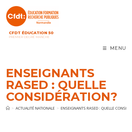
Skip
to
content
CFDT ÉDUCATION 50
PREMIER DEGRÉ MANCHE
MENU
ENSEIGNANTS
RASED : QUELLE
CONSIDÉRATION?
>
ACTUALITÉ NATIONALE
>
ENSEIGNANTS RASED : QUELLE CONSIDÉ