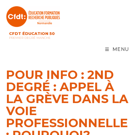
Skip
to
content
CFDT ÉDUCATION 50
PREMIER DEGRÉ MANCHE
MENU
POUR INFO : 2ND
DEGRÉ : APPEL À
LA GRÈVE DANS LA
VOIE
PROFESSIONNELLE
: POURQUOI?