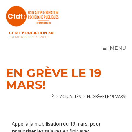
Skip
to
content
CFDT ÉDUCATION 50
PREMIER DEGRÉ MANCHE
MENU
EN GRÈVE LE 19
MARS!
>
ACTUALITÉS
>
EN GRÈVE LE 19 MARS!
Appel à la mobilisation du 19 mars, pour
revaloriser les salaires,en finir avec