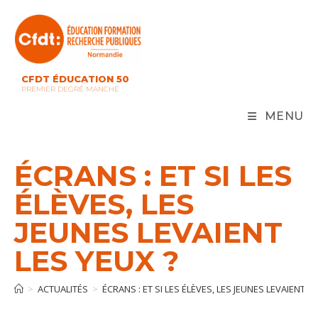
Skip
to
content
CFDT ÉDUCATION 50
PREMIER DEGRÉ MANCHE
MENU
ÉCRANS : ET SI LES
ÉLÈVES, LES
JEUNES LEVAIENT
LES YEUX ?
>
ACTUALITÉS
>
ÉCRANS : ET SI LES ÉLÈVES, LES JEUNES LEVAIENT LE