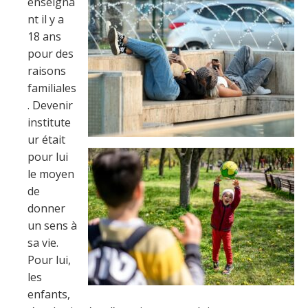
enseigna
nt il y a
18 ans
pour des
raisons
familiales
. Devenir
institute
ur était
pour lui
le moyen
de
donner
un sens à
sa vie.
Pour lui,
les
enfants,