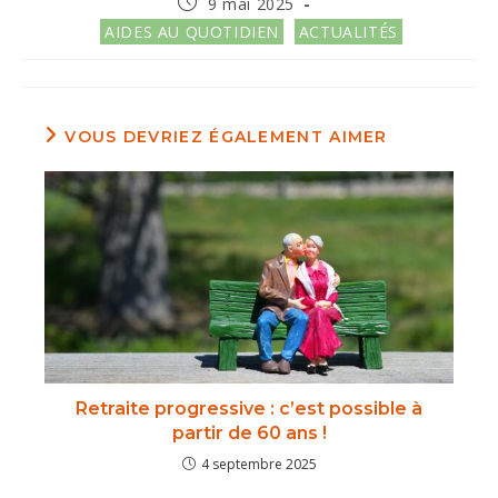
Publication
9 mai 2025
publiée :
Post
AIDES AU QUOTIDIEN
ACTUALITÉS
category:
VOUS DEVRIEZ ÉGALEMENT AIMER
Retraite progressive : c’est possible à
partir de 60 ans !
4 septembre 2025