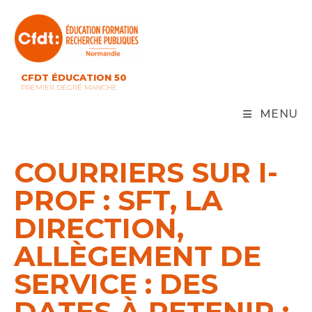
Skip
to
content
CFDT ÉDUCATION 50
PREMIER DEGRÉ MANCHE
MENU
COURRIERS SUR I-
PROF : SFT, LA
DIRECTION,
ALLÈGEMENT DE
SERVICE : DES
DATES À RETENIR :