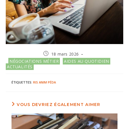
Publication
18 mars 2026
publiée :
Post
NÉGOCIATIONS MÉTIER
AIDES AU QUOTIDIEN
category:
ACTUALITÉS
ÉTIQUETTES
:
RIS
ANIM PÉDA
VOUS DEVRIEZ ÉGALEMENT AIMER