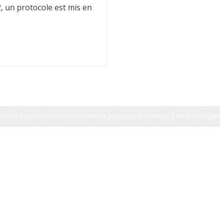
, un protocole est mis en
© CFDT Éducation formation recherche publiques Normandie | mentions légale