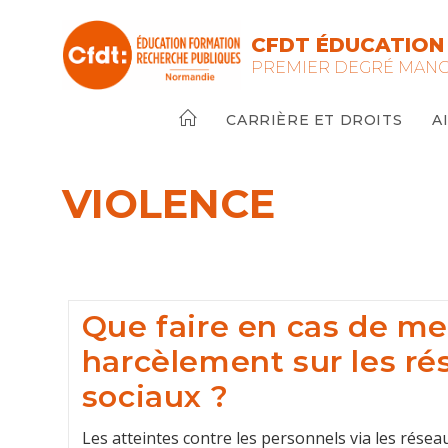
Skip
to
CFDT ÉDUCATION
content
PREMIER DEGRÉ MAN
CARRIÈRE ET DROITS
A
VIOLENCE
Que faire en cas de m
harcèlement sur les ré
sociaux ?
Les atteintes contre les personnels via les rése