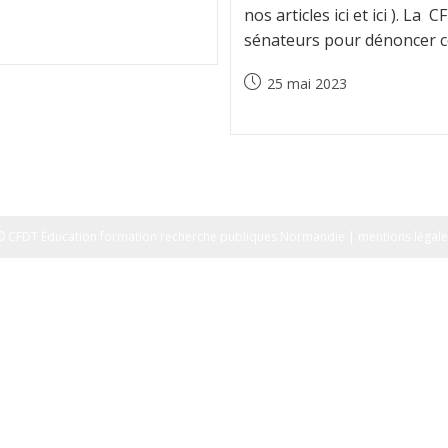
nos articles ici et ici ). La
sénateurs pour dénoncer c
Publication
25 mai 2023
publiée :
© CFDT Éducation formation recherche publiques Normandie | mentions légale