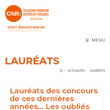
Skip
to
content
CFDT ÉDUCATION 50
PREMIER DEGRÉ MANCHE
MENU
LAURÉATS
>
ACTUALITÉS
>
LAURÉATS
Lauréats des concours
de ces dernières
années… Les oubliés