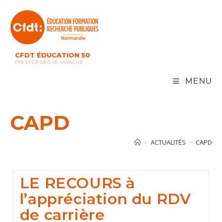
Skip
to
content
CFDT ÉDUCATION 50
PREMIER DEGRÉ MANCHE
MENU
CAPD
>
ACTUALITÉS
>
CAPD
LE RECOURS à
l’appréciation du RDV
de carrière