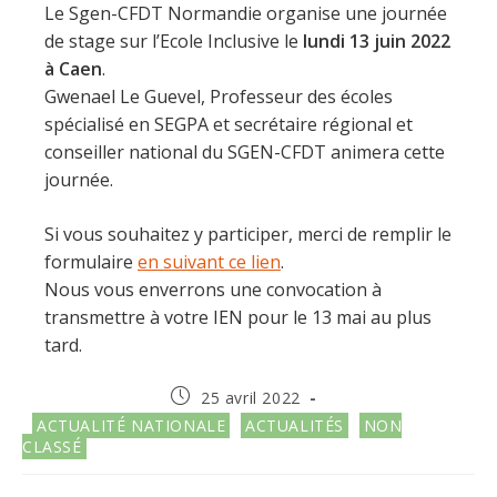
Le Sgen-CFDT Normandie organise une journée
de stage sur l’Ecole Inclusive le
lundi 13 juin 2022
à Caen
.
Gwenael Le Guevel, Professeur des écoles
spécialisé en SEGPA et secrétaire régional et
conseiller national du SGEN-CFDT animera cette
journée.
Si vous souhaitez y participer, merci de remplir le
formulaire
en suivant ce lien
.
Nous vous enverrons une convocation à
transmettre à votre IEN pour le 13 mai au plus
tard.
Publication
25 avril 2022
publiée :
Post
ACTUALITÉ NATIONALE
ACTUALITÉS
NON
category:
CLASSÉ