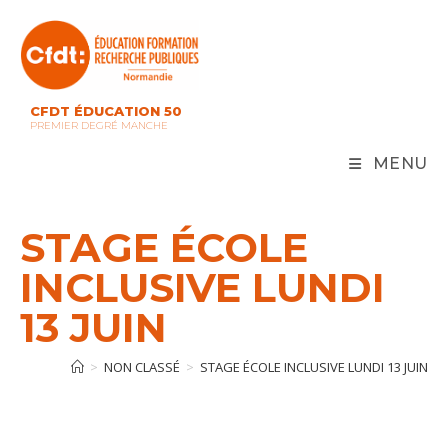
Skip
to
content
CFDT ÉDUCATION 50
PREMIER DEGRÉ MANCHE
MENU
STAGE ÉCOLE
INCLUSIVE LUNDI
13 JUIN
>
NON CLASSÉ
>
STAGE ÉCOLE INCLUSIVE LUNDI 13 JUIN