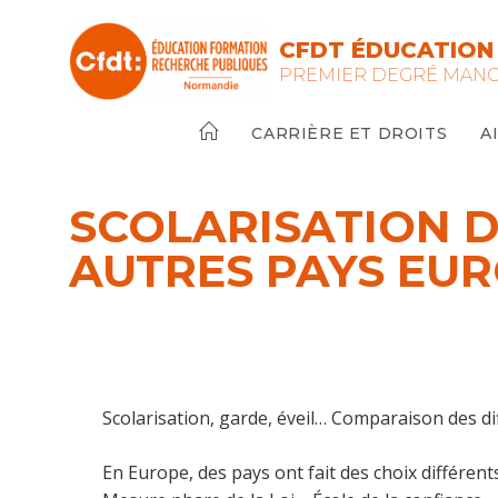
Skip
to
CFDT ÉDUCATION
content
PREMIER DEGRÉ MAN
CARRIÈRE ET DROITS
A
SCOLARISATION D
AUTRES PAYS EU
Scolarisation, garde, éveil… Comparaison des di
En Europe, des pays ont fait des choix différent