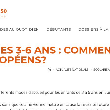
 50
CHE
IDES AU QUOTIDIEN
DÉBUTANTS
DOSSIERS À LA
ES 3-6 ANS : COMME
ROPÉENS?
>
ACTUALITÉ NATIONALE
>
SCOLARISA
fférents modes d’accueil pour les enfants de 3 à 6 ans en Eu
s sans que cela ne vienne mettre en cause la réussite future 