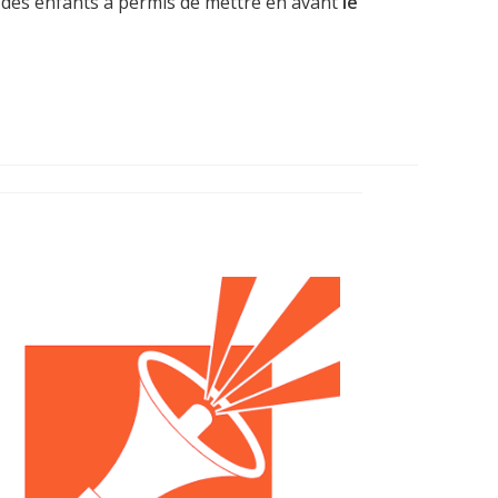
s des enfants a permis de mettre en avant
le