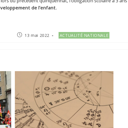
» lors du précédent quinquennat, l’obligation scolaire à 3 an
développement de l’enfant.
Publication
Post
13 mai 2022
ACTUALITÉ NATIONALE
publiée :
category:
R