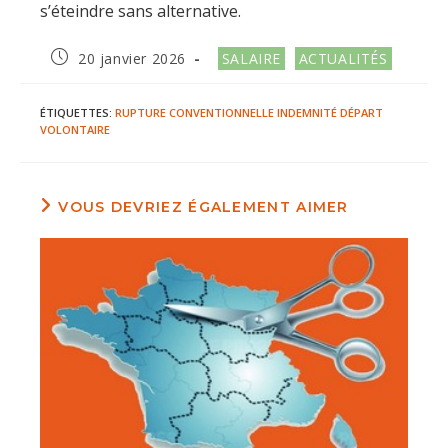
s’éteindre sans alternative.
Publication
Post
20 janvier 2026
SALAIRE
ACTUALITÉS
publiée :
category:
ÉTIQUETTES
:
RUPTURE CONVENTIONNELLE
INDEMNITÉ DÉPART
VOLONTAIRE
VOUS DEVRIEZ ÉGALEMENT AIMER