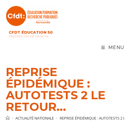
Skip
to
content
CFDT ÉDUCATION 50
PREMIER DEGRÉ MANCHE
MENU
REPRISE
ÉPIDÉMIQUE :
AUTOTESTS 2 LE
RETOUR…
>
ACTUALITÉ NATIONALE
>
REPRISE ÉPIDÉMIQUE : AUTOTESTS 2 LE