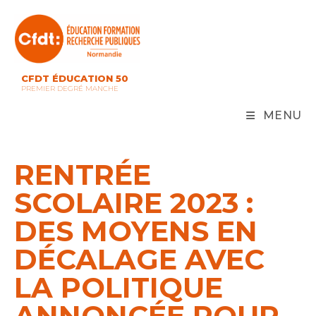
Skip
to
content
CFDT ÉDUCATION 50
PREMIER DEGRÉ MANCHE
MENU
RENTRÉE
SCOLAIRE 2023 :
DES MOYENS EN
DÉCALAGE AVEC
LA POLITIQUE
ANNONCÉE POUR