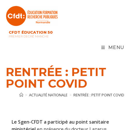
Skip
to
content
CFDT ÉDUCATION 50
PREMIER DEGRÉ MANCHE
MENU
RENTRÉE : PETIT
POINT COVID
>
ACTUALITÉ NATIONALE
>
RENTRÉE : PETIT POINT COVID
Le Sgen-CFDT a participé au point sanitaire
ministériel
en présence du docteur Lazarus,