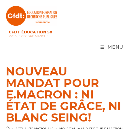
Skip
to
content
CFDT ÉDUCATION 50
PREMIER DEGRÉ MANCHE
MENU
NOUVEAU
MANDAT POUR
E.MACRON : NI
ÉTAT DE GRÂCE, NI
BLANC SEING!
>
ACTUALITÉ NATIONALE
>
NOUVEAU MANDAT POUR E.MACRON : NI É