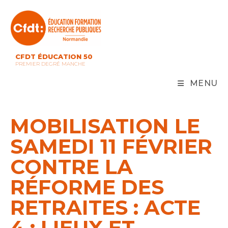
Skip
to
content
CFDT ÉDUCATION 50
PREMIER DEGRÉ MANCHE
MENU
MOBILISATION LE
SAMEDI 11 FÉVRIER
CONTRE LA
RÉFORME DES
RETRAITES : ACTE
4 : LIEUX ET