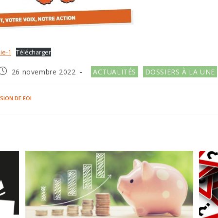
ie-1
Télécharger
Publication
Post
26 novembre 2022
ACTUALITÉS
DOSSIERS À LA UNE
publiée :
category:
SION DE FOI
R