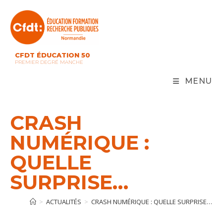
Skip
to
content
CFDT ÉDUCATION 50
PREMIER DEGRÉ MANCHE
MENU
CRASH
NUMÉRIQUE :
QUELLE
SURPRISE…
>
ACTUALITÉS
>
CRASH NUMÉRIQUE : QUELLE SURPRISE…