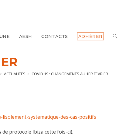
 UNE
AESH
CONTACTS
ADHÉRER
TOGGLE
WEBSITE
IER
SEARCH
>
ACTUALITÉS
>
COVID 19 : CHANGEMENTS AU 1ER FÉVRIER
e-lisolement-systematique-des-cas-positifs
de protocole Ibiza cette fois-ci).