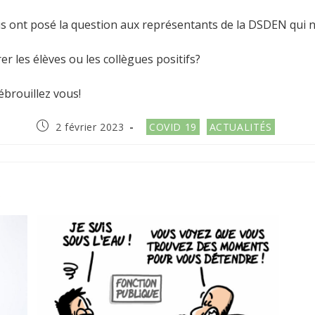
 ont posé la question aux représentants de la DSDEN qui n’a
r les élèves ou les collègues positifs?
brouillez vous!
Publication
Post
2 février 2023
COVID 19
ACTUALITÉS
publiée :
category:
R