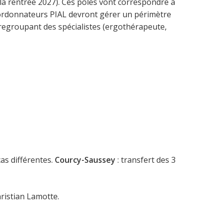
la rentrée 2027). Ces pôles vont correspondre à
 coordonnateurs PIAL devront gérer un périmètre
 regroupant des spécialistes (ergothérapeute,
as différentes.
Courcy-Saussey
: transfert des 3
hristian Lamotte.