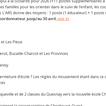
ppui à la Scolarité pour 2026 (+11 postes supplémentaires à 
les familles pour les orienter dans le suivi de l’enfant, les
). L’ARS donne des moyens : 1 poste (1 éducateur) + 1 poste
ordonnateur jusqu’au 30 avril
,
voir ici
 et Les Pieux
erot, Bucaille-Charcot et Les Provinces
anisy
fermeture d’école ? Les règles du mouvement étant dans ce c
ces
cqueville et de 2 classes du Quesnay vers la nouvelle école C
joignent la circonscription de Cherbourg-Ouest.