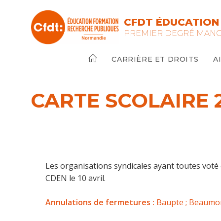
Skip
to
CFDT ÉDUCATION
content
PREMIER DEGRÉ MAN
CARRIÈRE ET DROITS
A
CARTE SCOLAIRE 2
Les organisations syndicales ayant toutes voté c
CDEN le 10 avril.
Annulations de fermetures :
Baupte ; Beaumon