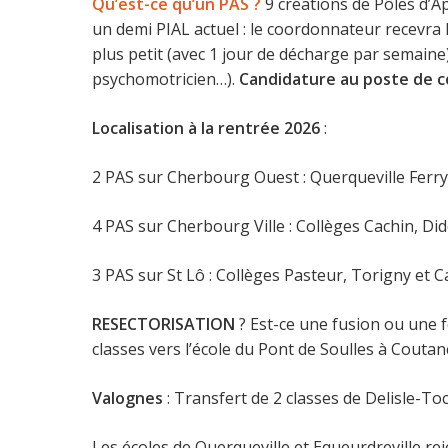
Qu’est-ce qu’un PAS ?
9 créations de
Pôles d’A
un demi PIAL actuel : le coordonnateur recevra 
plus petit (avec 1 jour de décharge par semaine
psychomotricien…).
Candidature au poste de co
Localisation à la rentrée 2026
:
2 PAS sur Cherbourg Ouest : Querqueville Ferry
4 PAS sur Cherbourg Ville : Collèges Cachin, Did
3 PAS sur St Lô : Collèges Pasteur, Torigny et C
RESECTORISATION
? Est-ce une fusion ou une 
classes vers l’école du Pont de Soulles à Coutan
Valognes
: Transfert de 2 classes de Delisle-To
Les écoles de Querqueville et Equeurdreville re