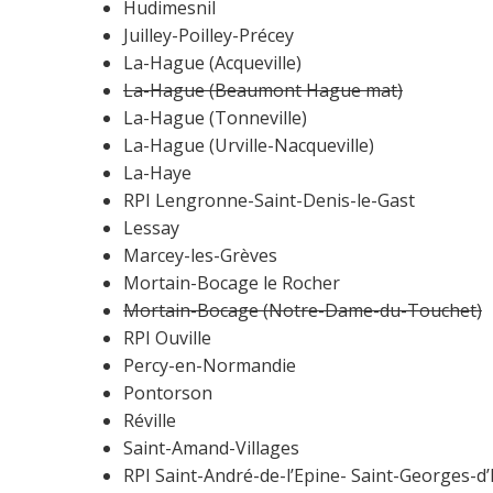
Hudimesnil
Juilley-Poilley-Précey
La-Hague (Acqueville)
La-Hague (Beaumont Hague mat)
La-Hague (Tonneville)
La-Hague (Urville-Nacqueville)
La-Haye
RPI Lengronne-Saint-Denis-le-Gast
Lessay
Marcey-les-Grèves
Mortain-Bocage le Rocher
Mortain-Bocage (Notre-Dame-du-Touchet)
RPI Ouville
Percy-en-Normandie
Pontorson
Réville
Saint-Amand-Villages
RPI Saint-André-de-l’Epine- Saint-Georges-d’E