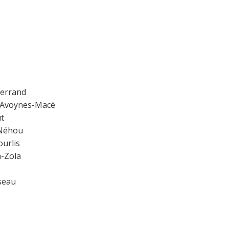
terrand
s Avoynes-Macé
t
 Néhou
urlis
n-Zola
sseau