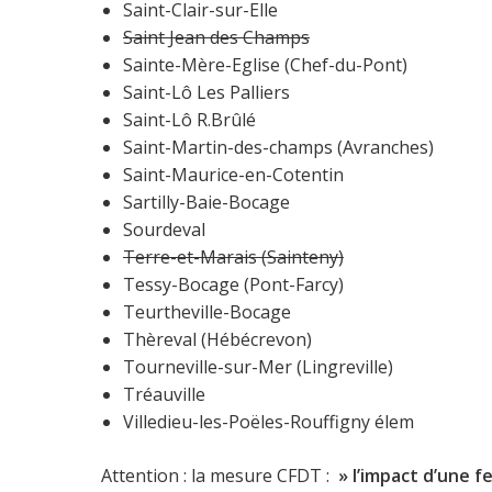
Saint-Clair-sur-Elle
Saint Jean des Champs
Sainte-Mère-Eglise (Chef-du-Pont)
Saint-Lô Les Palliers
Saint-Lô R.Brûlé
Saint-Martin-des-champs (Avranches)
Saint-Maurice-en-Cotentin
Sartilly-Baie-Bocage
Sourdeval
Terre-et-Marais (Sainteny)
Tessy-Bocage (Pont-Farcy)
Teurtheville-Bocage
Thèreval (Hébécrevon)
Tourneville-sur-Mer (Lingreville)
Tréauville
Villedieu-les-Poëles-Rouffigny élem
Attention : la mesure CFDT :
» l’impact d’une f