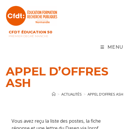
Skip
to
content
CFDT ÉDUCATION 50
PREMIER DEGRÉ MANCHE
MENU
APPEL D’OFFRES
ASH
>
ACTUALITÉS
>
APPEL D’OFFRES ASH
Vous avez reçu la liste des postes, la fiche
réponse et une lettre du Dasen via Iprof