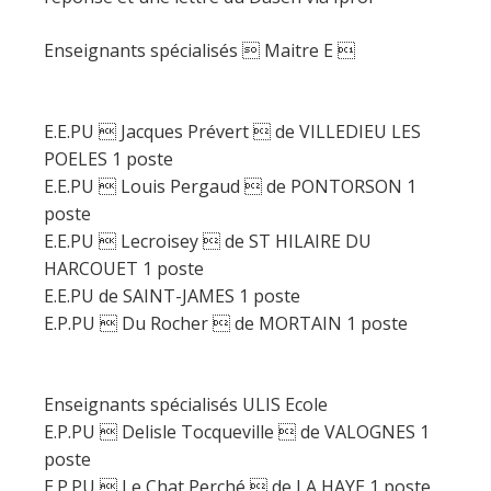
Enseignants spécialisés  Maitre E 
E.E.PU  Jacques Prévert  de VILLEDIEU LES
POELES 1 poste
E.E.PU  Louis Pergaud  de PONTORSON 1
poste
E.E.PU  Lecroisey  de ST HILAIRE DU
HARCOUET 1 poste
E.E.PU de SAINT-JAMES 1 poste
E.P.PU  Du Rocher  de MORTAIN 1 poste
Enseignants spécialisés ULIS Ecole
E.P.PU  Delisle Tocqueville  de VALOGNES 1
poste
E.P.PU  Le Chat Perché  de LA HAYE 1 poste