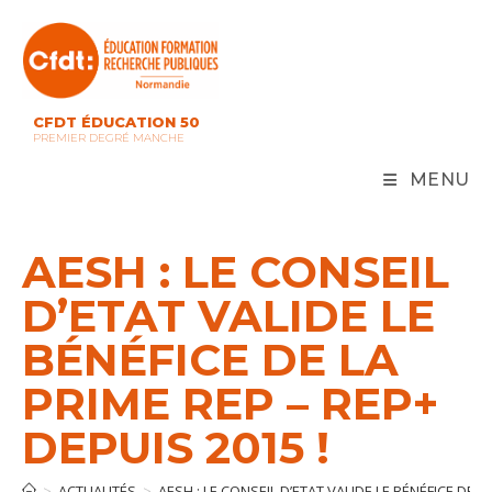
Skip
to
content
CFDT ÉDUCATION 50
PREMIER DEGRÉ MANCHE
MENU
AESH : LE CONSEIL
D’ETAT VALIDE LE
BÉNÉFICE DE LA
PRIME REP – REP+
DEPUIS 2015 !
>
ACTUALITÉS
>
AESH : LE CONSEIL D’ETAT VALIDE LE BÉNÉFICE DE L