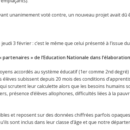
remplaçants).
ayant unanimement voté contre, un nouveau projet avait dû
jeudi 3 février : c’est le même que celui présenté à l’issue du
 partenaires » de l’Education Nationale dans l’élaboration
ens accordés au système éducatif (1er comme 2nd degré) en 
es élèves subissent depuis 20 mois des conditions d’appren
qui scrutent leur calculette alors que les besoins humains so
rs, présence d’élèves allophones, difficultés liées à la pauvre
les et reposent sur des données chiffrées parfois opaques,
ils sont inclus dans leur classe d’âge et que notre départeme