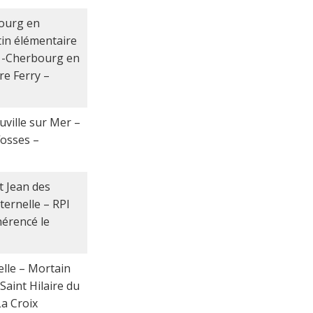
bourg en
in élémentaire
t -Cherbourg en
re Ferry –
uville sur Mer –
fosses –
nt Jean des
ternelle – RPI
hérencé le
elle – Mortain
Saint Hilaire du
a Croix