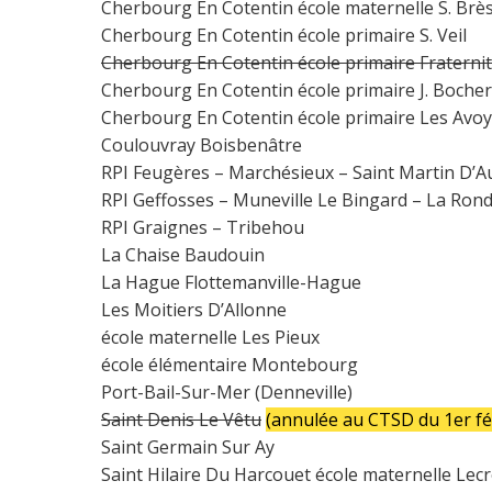
Cherbourg En Cotentin école maternelle S. Brè
Cherbourg En Cotentin école primaire S. Veil
Cherbourg En Cotentin école primaire Fraterni
Cherbourg En Cotentin école primaire J. Bocher
Cherbourg En Cotentin école primaire Les Avo
Coulouvray Boisbenâtre
RPI Feugères – Marchésieux – Saint Martin D’A
RPI Geffosses – Muneville Le Bingard – La Ron
RPI Graignes – Tribehou
La Chaise Baudouin
La Hague Flottemanville-Hague
Les Moitiers D’Allonne
école maternelle Les Pieux
école élémentaire Montebourg
Port-Bail-Sur-Mer (Denneville)
Saint Denis Le Vêtu
(annulée au CTSD du 1er fé
Saint Germain Sur Ay
Saint Hilaire Du Harcouet école maternelle Lec