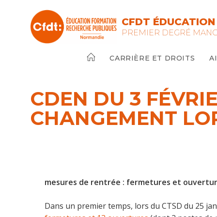
Skip
to
CFDT ÉDUCATION
content
PREMIER DEGRÉ MAN
CARRIÈRE ET DROITS
A
CDEN DU 3 FÉVRI
CHANGEMENT LOR
mesures de rentrée : fermetures et ouvertu
Dans un premier temps, lors du CTSD du 25 ja