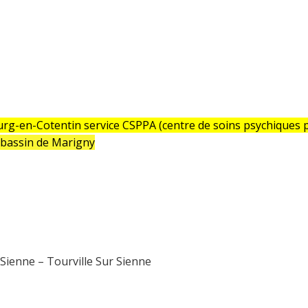
ourg-en-Cotentin service CSPPA (centre de soins psychiques 
 bassin de Marigny
 Sienne – Tourville Sur Sienne