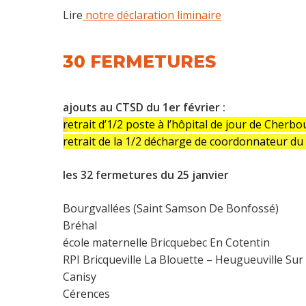
Lire
notre déclaration liminaire
30
FERMETURES
ajouts au CTSD du 1er février :
r
etrait
d’1/2 poste à l’hôpital de jour de Cherb
retrait de la 1/2 décharge de coordonnateur du
les 32 fermetures du 25 janvier
Bourgvallées (Saint Samson De Bonfossé)
Bréhal
école maternelle Bricquebec En Cotentin
RPI Bricqueville La Blouette – Heugueuville Sur
Canisy
Cérences