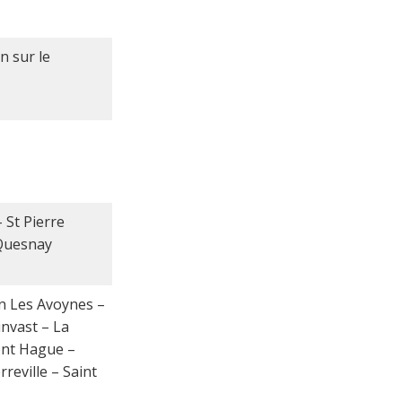
n sur le
 St Pierre
 Quesnay
n Les Avoynes –
nvast – La
ont Hague –
reville – Saint