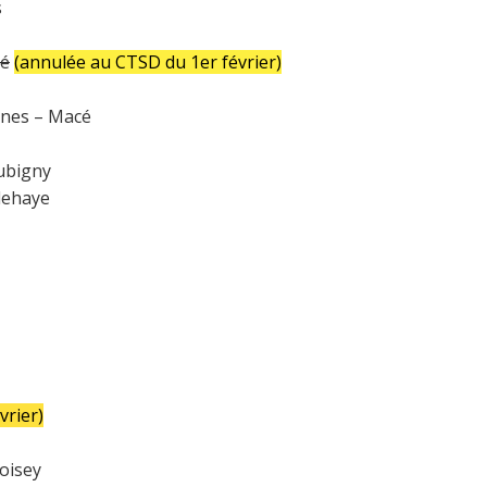
s
té
(annulée au CTSD du 1er février)
ynes – Macé
ubigny
dehaye
vrier)
roisey