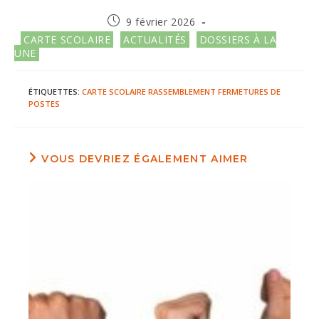
Publication
9 février 2026
publiée :
Post
CARTE SCOLAIRE
ACTUALITÉS
DOSSIERS À LA
category:
UNE
ÉTIQUETTES
:
CARTE SCOLAIRE
RASSEMBLEMENT
FERMETURES DE
POSTES
VOUS DEVRIEZ ÉGALEMENT AIMER