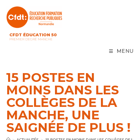
Skip
to
content
CFDT ÉDUCATION 50
PREMIER DEGRÉ MANCHE
MENU
15 POSTES EN
MOINS DANS LES
COLLÈGES DE LA
MANCHE, UNE
SAIGNÉE DE PLUS !
>
ACTUALITÉS
>
15 POSTES EN MOINS DANS LES COLLÈGES DE LA M