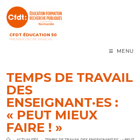
Skip
to
content
CFDT ÉDUCATION 50
PREMIER DEGRÉ MANCHE
MENU
TEMPS DE TRAVAIL
DES
ENSEIGNANT·ES :
« PEUT MIEUX
FAIRE ! »
>
ACTUALITÉS
>
TEMPS DE TRAVAIL DES ENSEIGNANT·ES : « PEUT MIE