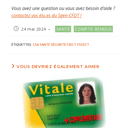
Vous avez une question ou vous avez besoin d’aide ?
contactez vos élu.es du Sgen-CFDT !
Publication
Post
24 mai 2024
SANTÉ
COMPTE-RENDUS
publiée :
category:
ÉTIQUETTES
:
CSA
SANTÉ
SÉCURITÉ
F3SCT
FSSSCT
VOUS DEVRIEZ ÉGALEMENT AIMER