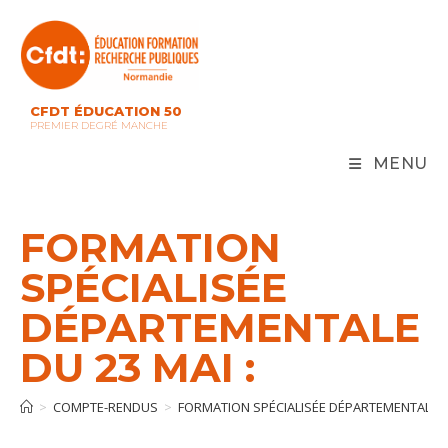
Skip
to
content
CFDT ÉDUCATION 50
PREMIER DEGRÉ MANCHE
MENU
FORMATION
SPÉCIALISÉE
DÉPARTEMENTALE
DU 23 MAI :
>
COMPTE-RENDUS
>
FORMATION SPÉCIALISÉE DÉPARTEMENTALE DU