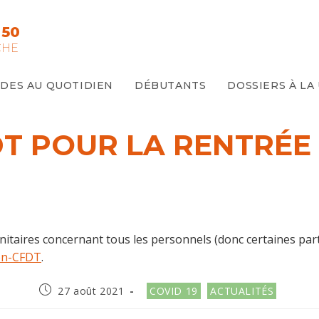
 50
CHE
IDES AU QUOTIDIEN
DÉBUTANTS
DOSSIERS À LA
T POUR LA RENTRÉE
nitaires concernant tous les personnels (donc certaines par
gen-CFDT
.
Publication
Post
27 août 2021
COVID 19
ACTUALITÉS
publiée :
category: