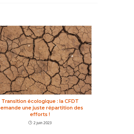
Transition écologique : la CFDT
emande une juste répartition des
efforts !
2 juin 2023